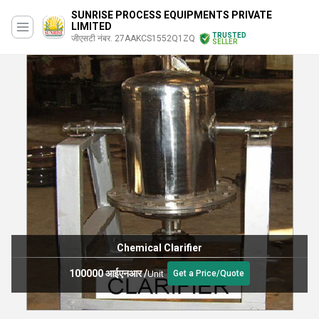
SUNRISE PROCESS EQUIPMENTS PRIVATE
LIMITED
TRUSTED
जीएसटी नंबर. 27AAKCS1552Q1ZQ
SELLER
Chemical Clarifier
100000 आईएनआर
/
Unit
Get a Price/Quote