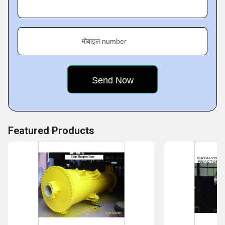
प्रौद्योगिकी अवसंरचना और सुविधाओं से सुसज्जित है। ऐसे उत्पाद बनाने के
लिए जो स्वीकृत गुणवत्ता मानकों के अनुरूप हों, हमने विभिन्न मशीनों पर
लगभग 50 लाख (आईएनआर) का निवेश किया है। हमारे प्रोडक्शन हाउस में
मोबाइल number
हमारे पास प्लेट बेंडिंग मशीन, हाइड्रोलिक प्रेस, लेथ मशीन, रेडियल ड्रिलिंग
मशीन, प्लाज्मा कटिंग सेट, एंगल ग्राइंडर, हैक्सॉ कटिंग मशीन, वेल्डिंग
रेक्टिफायर, वेल्डिंग ट्रांसफॉर्मर आदि हैं। रासायनिक संयंत्र मशीनरी,
रासायनिक संयंत्र उपकरण, हीट एक्सचेंजर्स आदि की
हमारी गहन रेंज खाड़ी, अफ्रीका, श्रीलंका, बांग्लादेश और घरेलू बाजार जैसे
Featured Products
देशों में लगातार बढ़ते ग्राहक आधार के लिए उपलब्ध कराई जाती है। हमारे
कुछ सम्मानित ग्राहकों में निम्नलिखित शामिल हैं:
अतुल लिमिटेड
जिंदल आयरन एंड स्टील कंपनी लिमिटेड
फ़ीनिक्स अल्केमी प्राइवेट लिमिटेड
इंड्रोक्स ग्लोबल प्राइवेट लिमिटेड