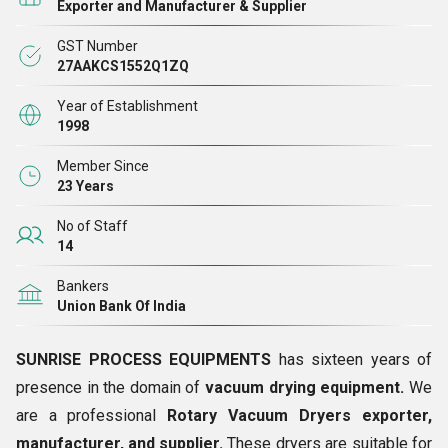
Exporter and Manufacturer & Supplier
इक्विप्मेंट्स
शुरू की। हम मशीनरी और उपकरणों जैसे हीट एक्सचेंजर्स, रिबन
GST Number
ब्लेंडर्स, इंडस्ट्रियल रिबन ब्लेंडर्स आदि के उत्पादन में सफलतापूर्वक और
27AAKCS1552Q1ZQ
व्यापक रूप से लगे हुए हैं, जो केमिकल, फार्मास्यूटिकल्स और डाईज प्लांट
सेक्टर में व्यापक रूप से लागू हैं।
Year of Establishment
1998
हम उपकरण डिजाइन, निर्माण, पाइपिंग, फैब्रिकेशन, स्ट्रक्चरल फैब्रिकेशन,
Member Since
23 Years
साइट स्टोरेज टैंक आदि के क्षेत्र में 25 साल का अनुभव रखने वाले युवा,
ऊर्जावान और योग्य टेक्नोक्रेट की एक टीम हैं, हम रासायनिक संयंत्र
No of Staff
उपकरण, रासायनिक संयंत्र मशीनरी, एफआरपी लाइनिंग, लीड बॉन्डिंग, रबर
14
लाइनिंग, एसिड प्रूफ ब्रिक लाइनिंग आदि जैसी सतह लाइनिंग भी प्रदान
Bankers
करते हैं, ये उत्पाद
'सनराइज' के ब्रांड नाम के
तहत प्रदान किए जाते हैं। ये
Union Bank Of India
हीट एक्सचेंजर्स और संबद्ध उत्पाद खाद्य उत्पादों, रेजिन, रसायन,
फार्मास्यूटिकल्स, रंजक, मध्यवर्ती और अपशिष्ट उपचार में विभिन्न अनुप्रयोगों
SUNRISE PROCESS EQUIPMENTS
has sixteen years of
में उपलब्ध कराए जाते हैं। हम विभिन्न प्रकार के उपकरणों का कारोबार करते
presence in the domain of
vacuum drying equipment.
We
हैं:
are a professional
Rotary Vacuum Dryers exporter,
manufacturer, and supplier.
These dryers are suitable for