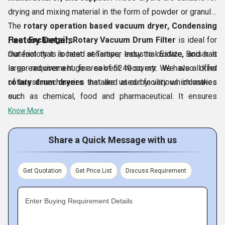
रिएक्टर
drying and mixing material in the form of powder or granule.
केमिकल प्लांट मशीनरी
The
rotary operation based vacuum dryer,
Condensing
रासायनिक संयंत्र के उपकरण
Factory Details
Heat Exchanger, Rotary Vacuum Drum Filter
is ideal for
हीट एक्सचेंजर्स
material that is heat sensitive, easy to oxidize, and has
Our factory is located at Tarapur Industrial Estate, Boisar. It
स्क्रबर कॉलम
large requirement for solvent recovery. We also offer
is spread over a huge area of 5240 sq mtr. We have all kind
वैक्यूम ड्रम फ़िल्टर
rotary drum dryers
of latest machineries installed at our facility which makes
that are used by various industries
रिबन ब्लेंडर्स
such as chemical, food and pharmaceutical. It ensures
our
नटशे फ़िल्टर
uniform and easy drying.
Know More
डिस्टिलेशन कॉलम
स्क्रबर्स
Share a Quick Message with us
प्लैनेटरी मिक्सर्स
स्टोरेज टैंक
Get Quotation
Get Price List
Discuss Requirement
फ़ेकर्स और रोटरी ड्रम ड्रायर्स
रोटरी वैक्यूम ड्रायर्स
Enter Buying Requirement Details
हमारे पास एक अच्छी तरह से स्थापित उत्पादन इकाई है जो नवीनतम