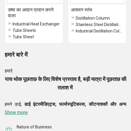
उष्मा का आदान प्रदान करने
आसवन स्तंभ
वाला
Distillation Column
Industrial Heat Exchanger
Stainless Steel Distillation Columns
Tube Sheets
Industrial Distillation Column
Tube Sheet
हमारे बारे में
हमारे
पास थोक पूछताछ के लिए विशेष प्रस्ताव है, बड़ी मात्रा में पूछताछ की
तलाश में
हमने डाई,
डाई इंटरमीडिएट्स, फार्मास्यूटिकल्स, कीटनाशकों और अन्य
जैविक और अकार्बनिक पौधों के लिए रासायनिक संयंत्र मशीनरी और
Show more
रासायनिक संयंत्र उपकरणों के अग्रणी
निर्माताओं, निर्यातकों
और
Nature of Business
आपूर्तिकर्ताओं में से एक बनने के लिए हमारी कंपनी
सनराइज प्रोसेस