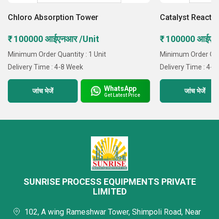
प्लांट इंजीनियरिंग पीपल
Chloro Absorption Tower
Catalyst Reacto
ल्यूपिन लिमिटेड
रिलायंस इंडस्ट्रीज़ लिमिटेड
₹ 100000 आईएनआर /Unit
₹ 100000 आईएन
जेनिथ लिमिटेड
Minimum Order Quantity : 1 Unit
Minimum Order Quan
सीमा हर्बल वर्क्स
Delivery Time : 4-8 Week
Delivery Time : 4-
गैलेक्सी सर्फैक्टेंट्स लिमिटेड
WhatsApp
जांच भेजें
जांच भेजें
Get Latest Price
हमने हमेशा पूर्ण विश्वसनीय उत्पाद और सेवाएं प्रदान करने में विश्वास किया
है। हम निम्नलिखित एजेंसियों के तहत तीसरे पक्ष के निरीक्षण कार्य भी करते
हैं:
श्रॉफ एंड एसोसिएट्स (इंजीनियरिंग) प्राइवेट लिमिटेड
जोशी एंड एसोसिएट्स
SUNRISE PROCESS EQUIPMENTS PRIVATE
अमेय इंजीनियर्स
LIMITED
ब्यूरो वेरिटास
102, A wing Rameshwar Tower, Shimpoli Road, Near
चेम्प्रो इंस्पेक्शन प्राइवेट लिमिटेड