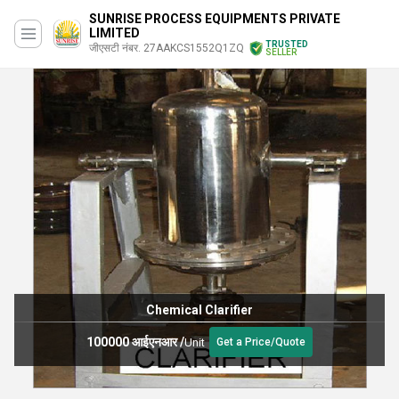
SUNRISE PROCESS EQUIPMENTS PRIVATE
LIMITED
TRUSTED
जीएसटी नंबर. 27AAKCS1552Q1ZQ
SELLER
Chemical Clarifier
100000 आईएनआर
/
Unit
Get a Price/Quote