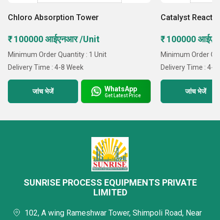
प्लांट इंजीनियरिंग पीपल
Chloro Absorption Tower
Catalyst Reacto
ल्यूपिन लिमिटेड
रिलायंस इंडस्ट्रीज़ लिमिटेड
₹ 100000 आईएनआर /Unit
₹ 100000 आईएन
जेनिथ लिमिटेड
Minimum Order Quantity : 1 Unit
Minimum Order Quan
सीमा हर्बल वर्क्स
Delivery Time : 4-8 Week
Delivery Time : 4-
गैलेक्सी सर्फैक्टेंट्स लिमिटेड
WhatsApp
जांच भेजें
जांच भेजें
Get Latest Price
हमने हमेशा पूर्ण विश्वसनीय उत्पाद और सेवाएं प्रदान करने में विश्वास किया
है। हम निम्नलिखित एजेंसियों के तहत तीसरे पक्ष के निरीक्षण कार्य भी करते
हैं:
श्रॉफ एंड एसोसिएट्स (इंजीनियरिंग) प्राइवेट लिमिटेड
जोशी एंड एसोसिएट्स
SUNRISE PROCESS EQUIPMENTS PRIVATE
अमेय इंजीनियर्स
LIMITED
ब्यूरो वेरिटास
102, A wing Rameshwar Tower, Shimpoli Road, Near
चेम्प्रो इंस्पेक्शन प्राइवेट लिमिटेड