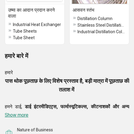
उष्मा का आदान प्रदान करने
आसवन स्तंभ
वाला
Distillation Column
Industrial Heat Exchanger
Stainless Steel Distillation Columns
Tube Sheets
Industrial Distillation Column
Tube Sheet
हमारे बारे में
हमारे
पास थोक पूछताछ के लिए विशेष प्रस्ताव है, बड़ी मात्रा में पूछताछ की
तलाश में
हमने डाई,
डाई इंटरमीडिएट्स, फार्मास्यूटिकल्स, कीटनाशकों और अन्य
जैविक और अकार्बनिक पौधों के लिए रासायनिक संयंत्र मशीनरी और
Show more
रासायनिक संयंत्र उपकरणों के अग्रणी
निर्माताओं, निर्यातकों
और
Nature of Business
आपूर्तिकर्ताओं में से एक बनने के लिए हमारी कंपनी
सनराइज प्रोसेस